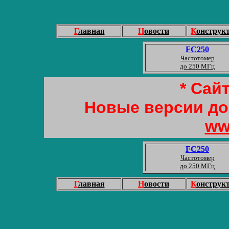
Г
лавная
Н
овости
К
онструк
FC250
Частотомер
до 250 МГц
* Сай
Новые версии до
ww
FC250
Частотомер
до 250 МГц
Г
лавная
Н
овости
К
онструк